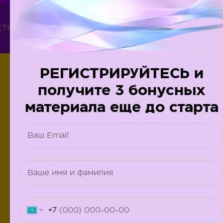
РИРОВАТЬСЯ БЕСПЛАТНО
ЗАРЕГИСТРИРОВАТЬС
РЕГИСТРИРУЙТЕСЬ и
БРОНИРУЙТЕ УЧАСТИЕ
ПРЯМО
получите 3 бонусных
СЕЙЧАС
И
материала еще до старта
ПОЛУЧИТЕ
3 ПОЛЕЗНЫХ
ВИДЕОУРОКА
ЕЩЕ ДО СТАРТА
ВЕБИНАРОВ:
НКТ: как в 1С настроить выгрузку кодов
NTIN?
Оплата картой: как правильно посадить в
1С?
+7
Договора ГПХ: как отразить в 1С