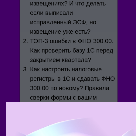
извещениях? И что делать
если выписали
исправленный ЭСФ, но
извещение уже есть?
ТОП-3 ошибки в ФНО 300.00.
Как проверить базу 1С перед
закрытием квартала?
Как настроить налоговые
регистры в 1С и сдавать ФНО
300.00 по новому? Правила
сверки формы с вашим
учетом