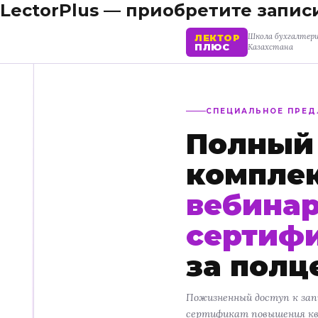
LectorPlus — приобретите запис
Школа бухгалтер
ЛЕКТОР
ПЛЮС
Казахстана
СПЕЦИАЛЬНОЕ ПРЕ
Полный
компле
вебинар
сертиф
за полц
Пожизненный доступ к зап
сертификат повышения кв