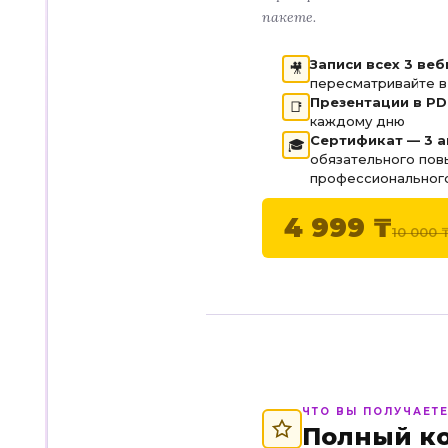
пакете.
Записи всех 3 ве
🎥
пересматривайте в
Презентации в PD
📑
каждому дню
Сертификат — 3 а
🎓
обязательного пов
профессионального
4 999 ₸
10 000 
ЧТО ВЫ ПОЛУЧАЕТ
Полный к