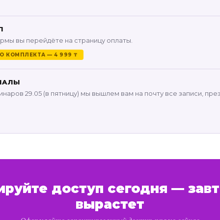
П
рмы вы перейдёте на страницу оплаты.
 КОМПЛЕКТА — 4 999 ₸
ИАЛЫ
наров 29.05 (в пятницу) мы вышлем вам на почту все записи, пре
ируйте доступ сегодня — завт
вырастет