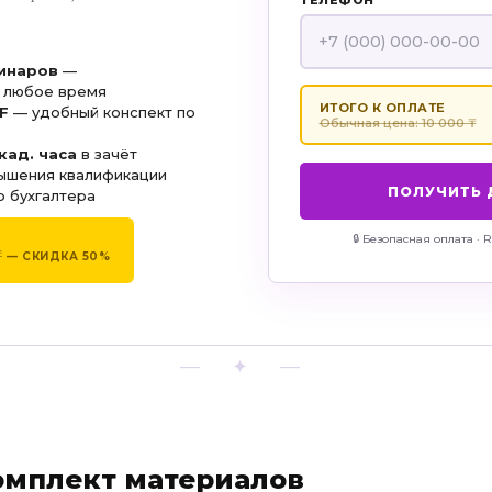
ТЕЛЕФОН
бинаров
—
 любое время
ИТОГО К ОПЛАТЕ
F
— удобный конспект по
Обычная цена: 10 000 ₸
кад. часа
в зачёт
ышения квалификации
ПОЛУЧИТЬ 
 бухгалтера
🔒 Безопасная оплата · 
₸
— СКИДКА 50%
— ✦ —
Е
омплект материалов