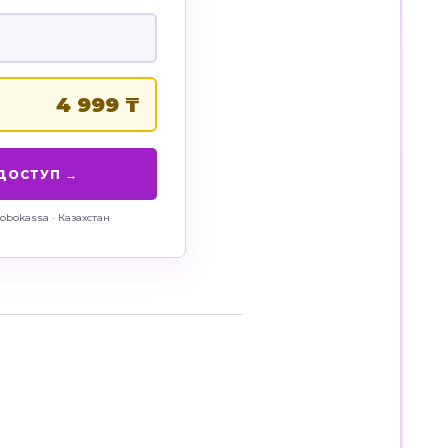
4 999 ₸
ДОСТУП →
Robokassa · Казахстан