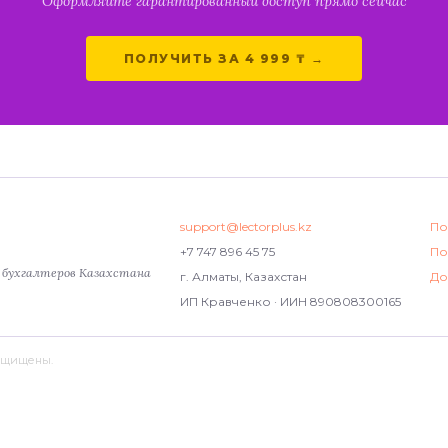
Оформляйте гарантированный доступ прямо сейчас
ПОЛУЧИТЬ ЗА 4 999 ₸ →
support@lectorplus.kz
По
+7 747 896 45 75
По
я бухгалтеров Казахстана
г. Алматы, Казахстан
До
ИП Кравченко · ИИН 890808300165
защищены.