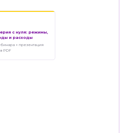
ерия с нуля: режимы,
ходы и расходы
ебинара + презентация
 в PDF