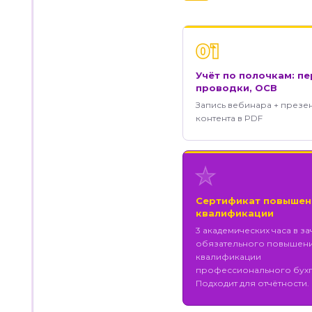
01
Учёт по полочкам: пе
проводки, ОСВ
Запись вебинара + презе
контента в PDF
★
Сертификат повышен
квалификации
3 академических часа в за
обязательного повышен
квалификации
профессионального бухг
Подходит для отчётности.