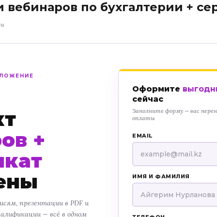
и вебинаров по бухгалтерии + с
ии
ДЛОЖЕНИЕ
Оформите
выгодн
сейчас
кт
Заполните форму — вас пере
оплаты
ов +
EMAIL
икат
ены
ИМЯ И ФАМИЛИЯ
исям, презентации в PDF и
алификации — всё в одном