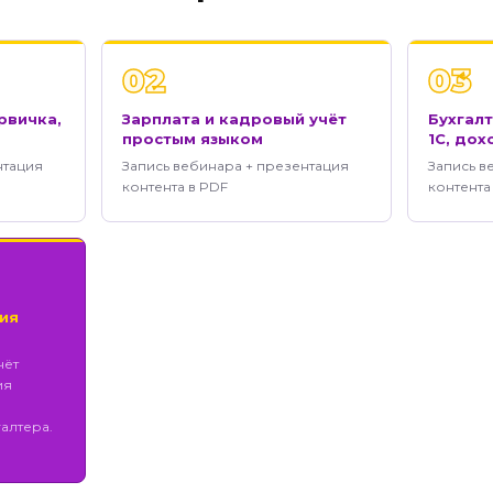
02
03
рвичка,
Зарплата и кадровый учёт
Бухгалт
простым языком
1С, до
нтация
Запись вебинара + презентация
Запись в
контента в PDF
контента
ия
чёт
ия
алтера.