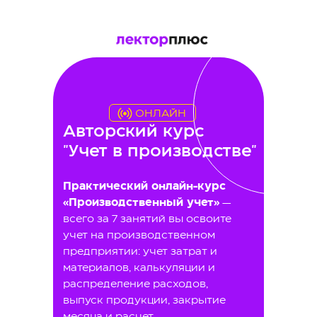
ОНЛАЙН
Авторский курс
"Учет в производстве"
Практический онлайн-курс
«Производственный учет»
—
всего за 7 занятий вы освоите
учет на производственном
предприятии: учет затрат и
материалов, калькуляции и
распределение расходов,
выпуск продукции, закрытие
месяца и расчет