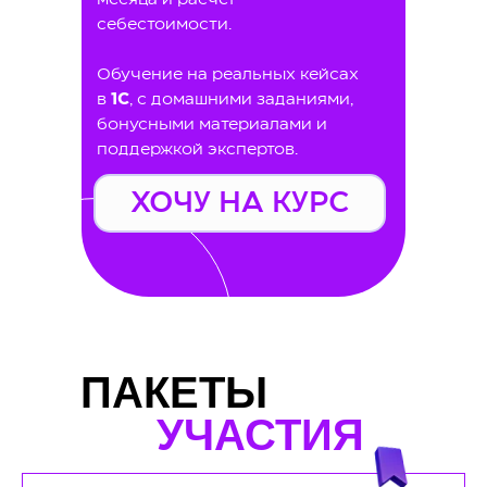
себестоимости.
Обучение на реальных кейсах
в
1С
, с домашними заданиями,
бонусными материалами и
поддержкой экспертов.
ХОЧУ НА КУРС
ПАКЕТЫ
УЧАСТИЯ