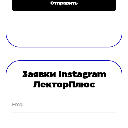
Отправить
обробку
* Натискаючи кнопку, ви даєте згоду на
персональних даних
Заявки Instagram
ЛекторПлюс