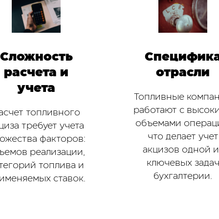
Сложность
Специфик
расчета и
отрасли
учета
Топливные компа
работают с высок
асчет топливного
объемами операц
циза требует учета
что делает учет
ожества факторов:
акцизов одной и
ъемов реализации,
ключевых зада
тегорий топлива и
бухгалтерии.
именяемых ставок.