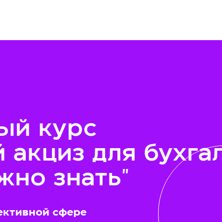
ый курс
 акциз для бухга
ужно знать"
ективной сфере