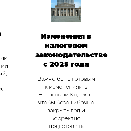
а
Изменения в
налоговом
законодательстве
нии
с 2025 года
ими
ий,
Важно быть готовым
к изменениям в
з
Налоговом Кодексе,
ч
чтобы безошибочно
закрыть год и
корректно
подготовить