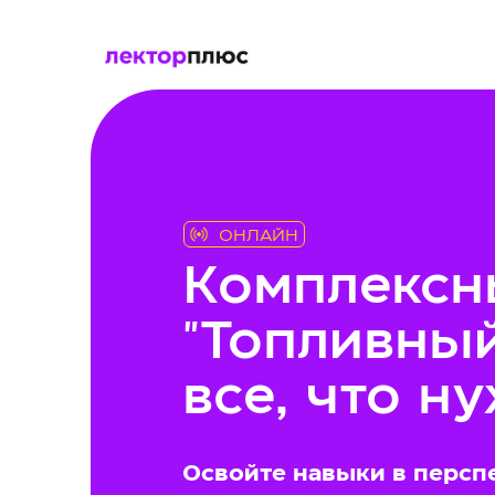
ОНЛАЙН
Комплексн
"Топливный
все, что н
Освойте навыки в персп