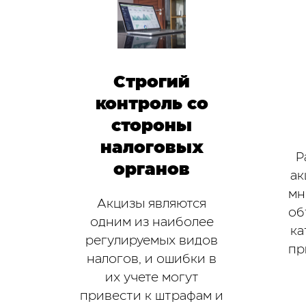
Строгий
контроль со
стороны
налоговых
Р
органов
ак
мн
Акцизы являются
об
одним из наиболее
ка
регулируемых видов
пр
налогов, и ошибки в
их учете могут
привести к штрафам и