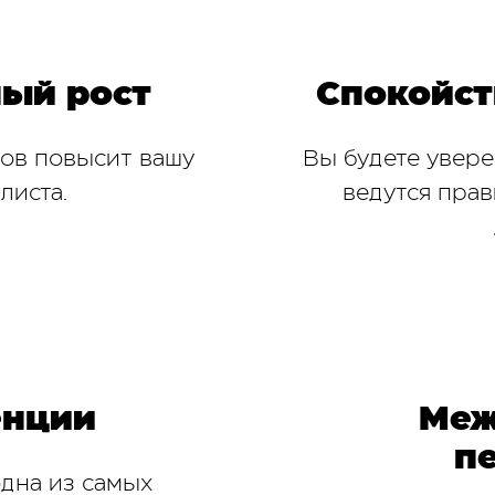
ый рост
Спокойст
зов повысит вашу
Вы будете увере
листа.
ведутся прав
енции
Меж
п
одна из самых