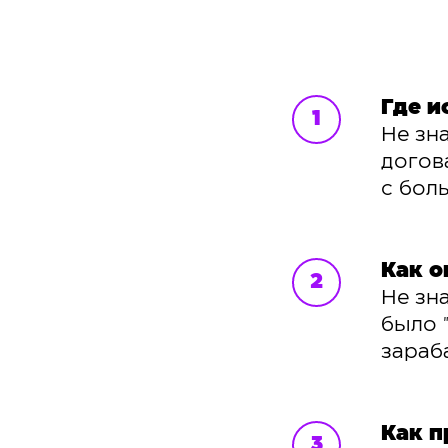
Где и
Не зн
догов
с бол
Как о
Не зн
было 
зараб
Как п