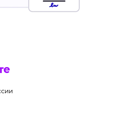
те
ссии