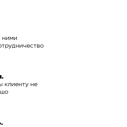
с ними
отрудничество
.
ы клиенту не
ошо
.