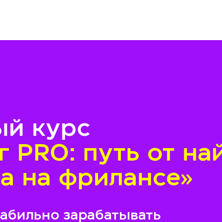
ый курс
г PRO: путь от на
а на фрилансе»
табильно зарабатывать