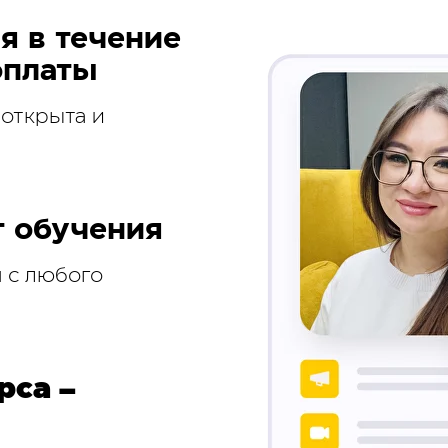
я в течение
оплаты
 открыта и
 обучения
 с любого
рса –