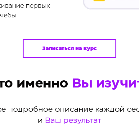
живание первых
учебы
Записаться на курс
то именно
Вы изучи
е подробное описание каждой се
и
Ваш результат