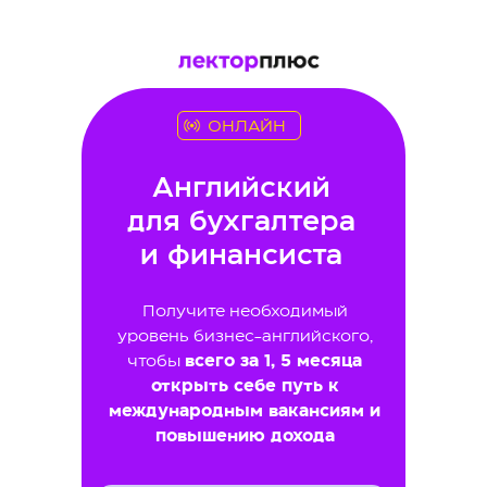
ОНЛАЙН
Английский
для бухгалтера
и финансиста
Получите необходимый
уровень бизнес-английского,
чтобы
всего за 1, 5 месяца
открыть себе путь к
международным вакансиям и
повышению дохода