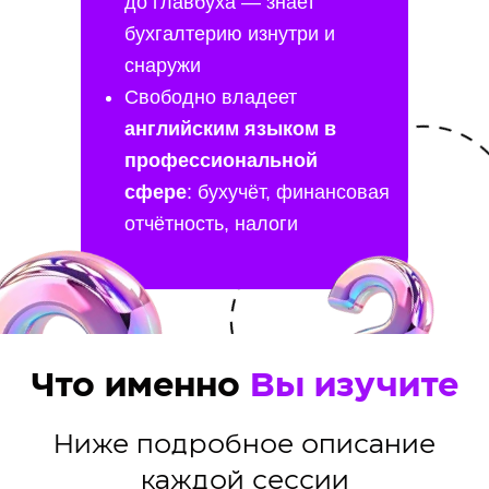
до главбуха — знает
бухгалтерию изнутри и
снаружи
Свободно владеет
английским языком в
профессиональной
сфере
: бухучёт, финансовая
отчётность, налоги
Что именно
Вы изучите
Ниже подробное описание
каждой сессии