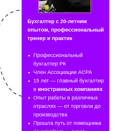
Бухгалтер с 20-летним
опытом, профессиональный
тренер и практик
Профессиональный
бухгалтер РК
Член Ассоциации ACPA
15 лет — главный бухгалтер
в
иностранных компаниях
Опыт работы в различных
отраслях — от торговли до
производства
Прошла путь от помощника